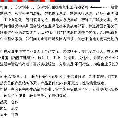
于广东深圳市，广东深圳市岳衡智能制造有限公司 zhusunw.com 经营
制系统、智能检测与装配、智能物流系统；制造执行系统、产品生命周期
；工业自动化、智能装备制造、机器人系统集成、智能工厂解决方案、数
司将根据党中央和国务院对企业深化改革的战略部署，并遵循国资委关于
续推进企业深层次改革，以实现产业结构的深度调整与优化，合理配置各
企业整体素质。我们面向全球市场及国内市场，矢志不渝地向更高更远的
司在发展中注重与业界人士合作交流，强强联手，共同发展壮大。在客户
业务范围涵盖了建筑业、设计业、工业、制造业、文化业、外商独资 企业
注册申请咨询有着丰富的实操经验，分别满足 不同行业，为各企业尽其
。
司秉承“质量为本，服务社会”的原则,立足于高新技术，科学管理，拥有
起完善的产品结构体系，产品品种,结构体系完善，性能质量稳定。
司是一家具有完整生态链的企业，它为客户提供综合的、专业现代化装修
、较贴切的服务、较具竞争力的营销模式。
感恩、合作
团队、成功
周全、可靠